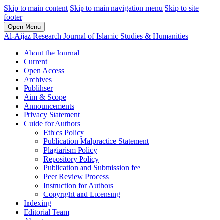
Skip to main content
Skip to main navigation menu
Skip to site
footer
Open Menu
Al-Aijaz Research Journal of Islamic Studies & Humanities
About the Journal
Current
Open Access
Archives
Publihser
Aim & Scope
Announcements
Privacy Statement
Guide for Authors
Ethics Policy
Publication Malpractice Statement
Plagiarism Policy
Repository Policy
Publication and Submission fee
Peer Review Process
Instruction for Authors
Copyright and Licensing
Indexing
Editorial Team