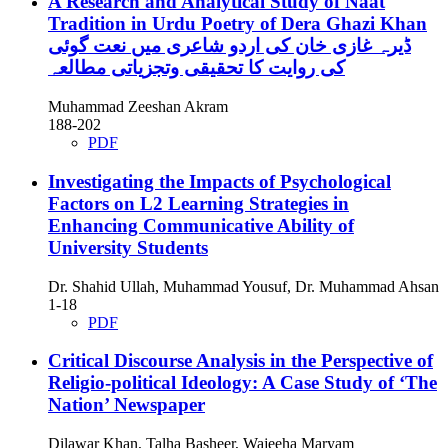
A Research and Analytical Study of Naat
Tradition in Urdu Poetry of Dera Ghazi Khan
ڈیرہ غازی خان کی اردو شاعری میں نعت گوئی
کی روایت کا تحقیقی وتجزیاتی مطالعہ
Muhammad Zeeshan Akram
188-202
PDF
Investigating the Impacts of Psychological
Factors on L2 Learning Strategies in
Enhancing Communicative Ability of
University Students
Dr. Shahid Ullah, Muhammad Yousuf, Dr. Muhammad Ahsan
1-18
PDF
Critical Discourse Analysis in the Perspective of
Religio-political Ideology: A Case Study of ‘The
Nation’ Newspaper
Dilawar Khan, Talha Basheer, Wajeeha Maryam