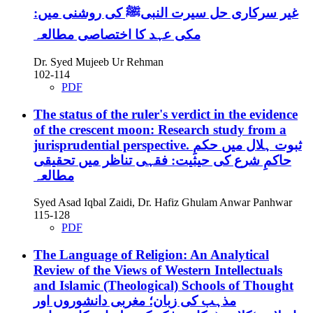
غیر سرکاری حل سیرت النبیﷺ کی روشنی میں:
مکی عہد کا اختصاصی مطالعہ
Dr. Syed Mujeeb Ur Rehman
102-114
PDF
The status of the ruler's verdict in the evidence
of the crescent moon: Research study from a
jurisprudential perspective.
ثبوت ہلال میں حکمِ
حاکمِ شرع کی حیثیت: فقہی تناظر میں تحقیقی
مطالعہ
Syed Asad Iqbal Zaidi, Dr. Hafiz Ghulam Anwar Panhwar
115-128
PDF
The Language of Religion: An Analytical
Review of the Views of Western Intellectuals
and Islamic (Theological) Schools of Thought
مذہب کی زبان؛ مغربی دانشوروں اور